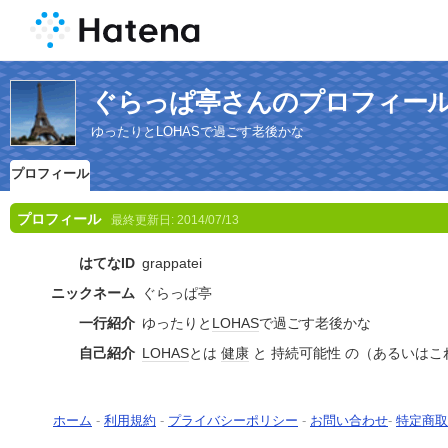
ぐらっぱ亭さんのプロフィー
ゆったりとLOHASで過ごす老後かな
プロフィール
プロフィール
最終更新日:
2014/07/13
はてなID
grappatei
ニックネーム
ぐらっぱ亭
一行紹介
ゆったりと
LOHAS
で過ごす老後かな
自己紹介
LOHAS
とは
健康
と 持続可能性 の（あるいは
ホーム
-
利用規約
-
プライバシーポリシー
-
お問い合わせ
-
特定商取