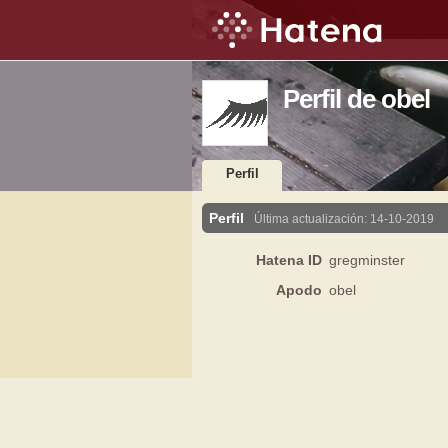
Perfil de obel
Perfil
Perfil
Última actualización:
14-10-2019
Hatena ID
gregminster
Apodo
obel