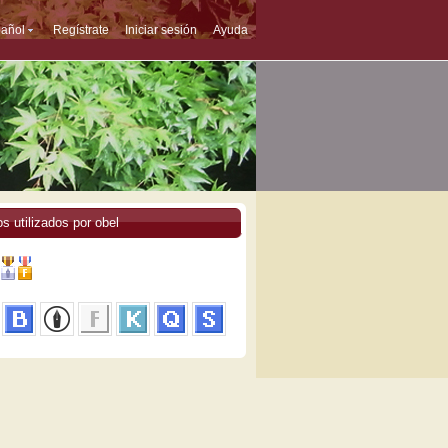
añol
Regístrate
Iniciar sesión
Ayuda
os utilizados por obel