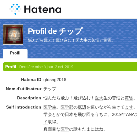
Profil de チップ
悩んだら飛ぶ！飛び込む！医大生の苦悩と黄昏。
Profil
Profil
Dernière mise à jour:
2 oct. 2019
Hatena ID
gtdsng2018
Nom d'utilisateur
チップ
Description
悩んだら飛ぶ！飛び込む！
医大
生の苦悩と
黄昏
Self introduction
医学生
。
医学部
の
底辺
を這いながら生きて
ます
学会
とかで
日本
を飛び回るうちに、
2019年
ANA
ド
取得。
真面目な
医学
の話もたまにはね。