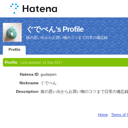
ぐでぺん's Profile
旅の思い出からお買い物のコツまで日常の備忘録
Profile
Profile
Last updated:
14 Sep 2017
Hatena ID
gudepen
Nickname
ぐでぺん
Description
旅の思い出
から
お買い物のコツまで
日常
の
備忘
Home
-
Terms of 