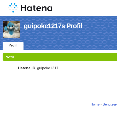
guipoke1217s Profil
Profil
Profil
Hatena ID
guipoke1217
Home
-
Benutzer