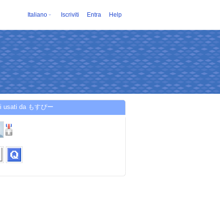
Italiano
Iscriviti
Entra
Help
zi usati da もすぴー