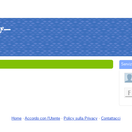
すぴー
Servi
Home
-
Accordo con l'Utente
-
Policy sulla Privacy
-
Contattacci