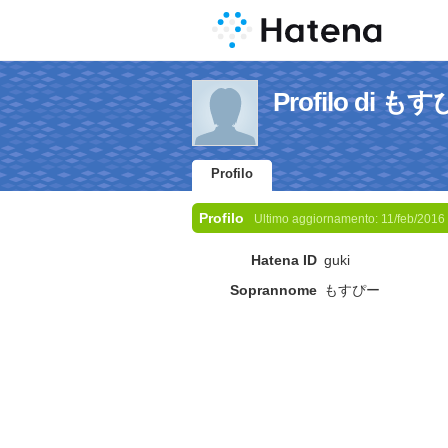
Profilo di も
Profilo
Profilo
Ultimo aggiornamento:
11/feb/2016
Hatena ID
guki
Soprannome
もすぴー