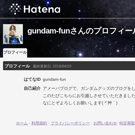
gundam-funさんのプロフィー
プロフィール
プロフィール
最終更新日:
2016/04/10
はてなID
gundam-fun
自己紹介
アメーバブログ
で、
ガンダム
グッズの
ブログ
を
このたびこちらにお
引越し
させて
いただき
まし
なにとぞよろしくお願い
しま
す( *´艸｀)
ホーム
-
利用規約
-
プライバシーポリシー
-
お問い合わせ
-
特定商取