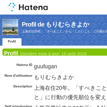
Profil de もりむらきよか
上海在住20年。「すべきこと」から「したいこと」に行動の
Profil
Profil
Dernière mise à jour:
15 août 2019
Hatena ID
guufugan
Nom d'utilisateur
もりむらきよか
Description
上海
在住
20
年。「すべきこ
と」に行動の
優先順位
を変え
Self introduction