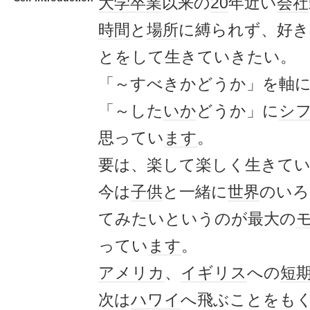
大学
卒業
以来の
20
年近い
会社
時間
と
場所
に縛られず、好き
とをして生きていきたい。
「～すべきかどうか」を軸
「～した
いか
どうか」に
シ
思ってい
ます
。
要は、楽して楽しく生きて
今は
子供
と一緒に
世界
のいろ
てみたいというのが最大の
ってい
ます
。
アメリカ
、
イギリス
への
短
次は
ハワイ
へ飛ぶことをも