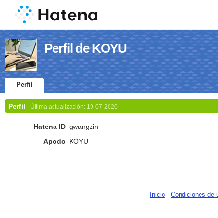
Perfil de KOYU
Perfil
Perfil
Última actualización:
19-07-2020
Hatena ID
gwangzin
Apodo
KOYU
Inicio
-
Condiciones de 