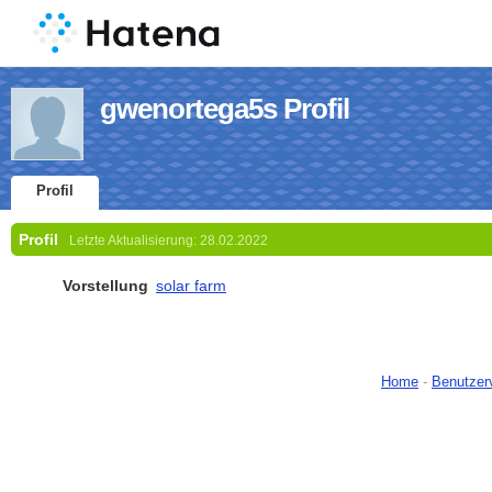
gwenortega5s Profil
Profil
Profil
Letzte Aktualisierung:
28.02.2022
Vorstellung
solar farm
Home
-
Benutzer