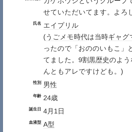
カゲボウシというグループ
せていただいてます。よろ
氏名
エイプリル
(
うごメモ
時代
は当時
ギャグ
ったので「おののいもこ」
てました。9割
黒歴史
のよう
んともアレですけども。)
性別
男性
年齢
24歳
誕生日
4月1日
血液型
A型