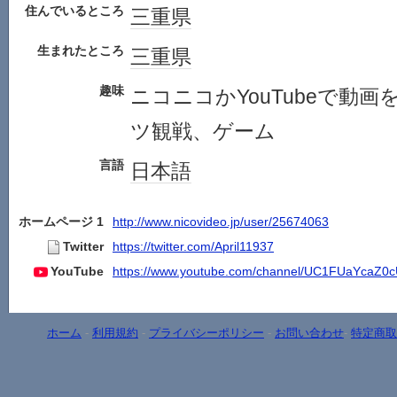
住んでいるところ
三重県
生まれたところ
三重県
趣味
ニコニコかYouTubeで動
ツ観戦、ゲーム
言語
日本語
ホームページ 1
http://www.nicovideo.jp/user/25674063
Twitter
https://twitter.com/April11937
YouTube
https://www.youtube.com/channel/UC1FUaYcaZ
ホーム
-
利用規約
-
プライバシーポリシー
-
お問い合わせ
-
特定商取