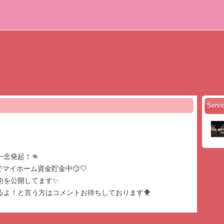
Serv
念発起！👊
でマイホーム資金貯金中😏🤍
術を公開してます✨
るよ！と言う方はコメントお待ちしております🐥