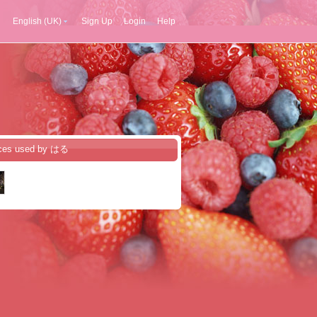
English (UK)
Sign Up
Login
Help
ices used by はる