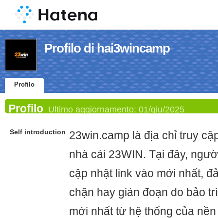
Profilo di hai3wincamp
Profilo
Profilo
Ultimo aggiornamento:
01/giu/2025
Self introduction
23win.camp là địa chỉ truy cậ
nhà cái 23WIN. Tại đây, ngườ
cập nhật link vào mới nhất, 
chặn hay gián đoạn do bảo trì
mới nhất từ hệ thống của nền