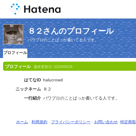
８２さんのプロフィール
パワプロのことばっか書いてる人です。
プロフィール
プロフィール
最終更新日:
2020/06/28
はてなID
halucrowd
ニックネーム
８２
一行紹介
パワプロ
のことばっか書いてる人です。
ホーム
-
利用規約
-
プライバシーポリシー
-
お問い合わせ
-
特定商取