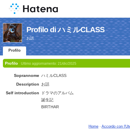
Profilo di ハミルCLASS
お話
Profilo
Profilo
Ultimo aggiornamento:
21/dic/2025
Soprannome
ハミルCLASS
Description
お話
Self introduction
ドラマのアルバム
誕生記
BIRTHAR
Home
-
Accordo con l'Ut