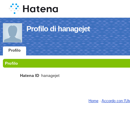
Profilo di hanagejet
Profilo
Profilo
Hatena ID
hanagejet
Home
-
Accordo con l'Ut