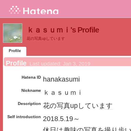
ｋａｓｕｍｉ's Profile
花の写真upしています
Profile
Profile
Last updated:
Jan 3, 2019
Hatena ID
hanakasumi
Nickname
ｋａｓｕｍｉ
Description
花の
写真
upしてい
ます
Self introduction
2018.5.19～
休日
は
趣味
の
写真
を撮り歩