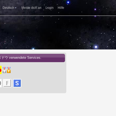
Deutsch
Melde dich an
Login
Hilfe
スドウ verwendete Services.