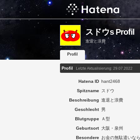
スドウs Profil
進退と浪費
Profil
Profil
Letzte Aktualisierung:
29.07.2022
Hatena ID
hant2468
Spitzname
スドウ
Beschreibung
進退と浪費
Geschlecht
男
Blutgruppe
Ａ型
Geburtsort
大阪・泉州
Besondere
お金
の
無駄
遣いなら