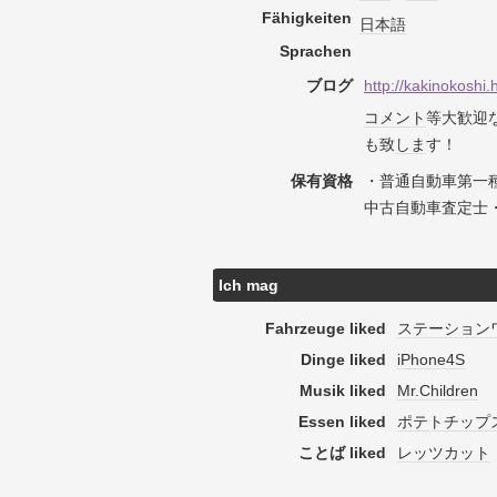
Fähigkeiten
日本語
Sprachen
ブログ
http://kakinokoshi.
コメント
等大歓迎
も致
しま
す！
保有資格
・普通自動車第一
中古自動車査定士
Ich mag
Fahrzeuge liked
ステーション
Dinge liked
iPhone4S
Musik liked
Mr.Children
Essen liked
ポテトチップ
ことば liked
レッツカット