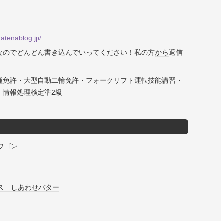
hatenablog.jp/
なのでどんどん書き込んでいってください！私の方
から
返信
種免許・大型自動二輪免許・フォークリフト運転技能講習・
・情報処理検定準2級
ワゴン
ス しあわせバター