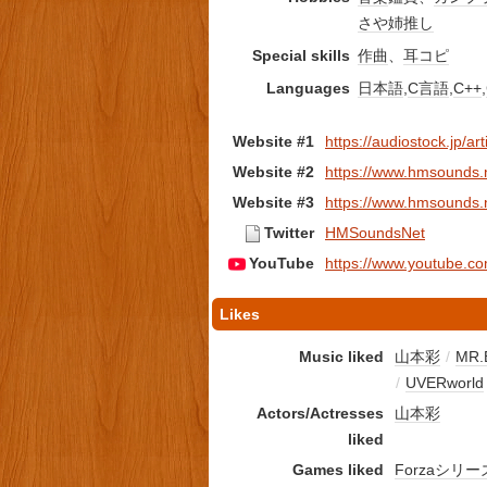
さや姉
推し
Special skills
作曲
、
耳コピ
Languages
日本語
,
C言語
,
C++
,
Website #1
https://audiostock.jp/art
Website #2
https://www.hmsounds.
Website #3
https://www.hmsounds.
Twitter
HMSoundsNet
YouTube
https://www.youtube
Likes
Music liked
山本彩
/
MR.
/
UVERworld
Actors/Actresses
山本彩
liked
Games liked
Forzaシリー