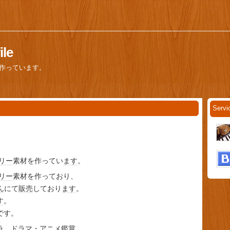
le
を作っています。
Serv
リー
素材を作ってい
ます
。
リー
素材を作っており、
ん
にて
販売
しており
ます
。
す
。
です。
ラ
、
ドラマ
・
アニメ
鑑賞