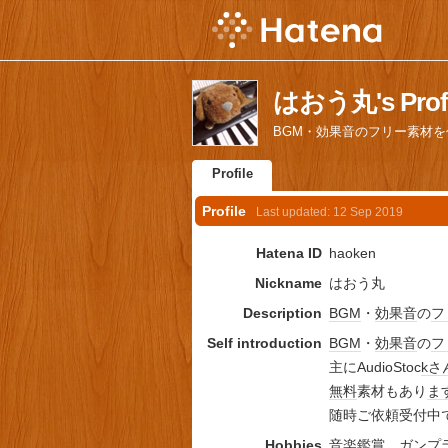
はおう丸's Profi
BGM・効果音のフリー素材
Profile
Profile
Last updated:
12 Sep 2019
Hatena ID
haoken
Nickname
はおう丸
Description
BGM
・
効果音
の
フ
Self introduction
BGM
・
効果音
の
フ
主にAudioStoc
kさ
無料
素材もあり
ま
随時ご依頼受付中
Hobbies
音楽
鑑賞、
ガンプ