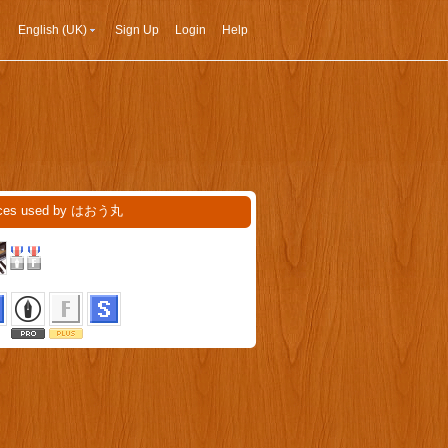
English (UK)
Sign Up
Login
Help
ices used by はおう丸