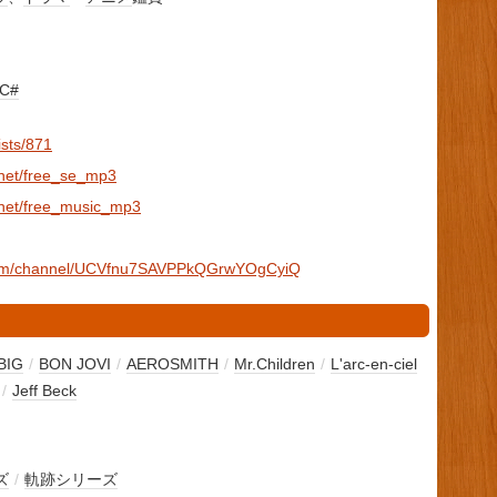
C#
ists/871
net/free_se_mp3
net/free_music_mp3
.com/channel/UCVfnu7SAVPPkQGrwYOgCyiQ
BIG
/
BON JOVI
/
AEROSMITH
/
Mr.Children
/
L'arc-en-ciel
/
Jeff Beck
ズ
/
軌跡シリーズ