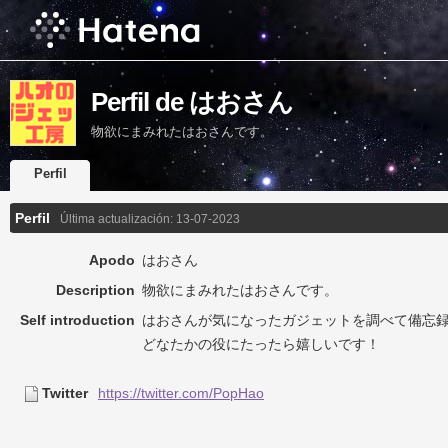
Perfil de はおさん
物欲にまみれたはおさんです。
Perfil
Perfil
Última actualización:
13-07-2023
Apodo
はおさん
Description
物欲にまみれたはおさんです。
Self introduction
はおさんが気になったガジェットを調べて備忘
どなたかの役にたったら嬉しいです！
Twitter
https://twitter.com/PopHao