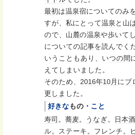
最初
は
温泉
宿についてのみ
すが、私にとって
温泉
と山
の
で、
山麓
の
温泉
や歩いて
についての
記事
を読んでく
いうこともあり、い
つの
間
えて
しま
いました。
そのため、
2016年
10月
に
ブ
更
しま
した。
好きな
もの
・こと
寿司
。
蕎麦
。
うなぎ
。
日本
ル
。
ステーキ
。
フレンチ
。