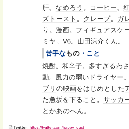
肝。
なめろう
。
コーヒー
。
ズ
トースト
。
クレープ
。
ガ
り。
漫画
。
フィギュアスケ
ミヤ
。
V6
。
山田涼介
くん。
苦手な
もの
・こと
焼酎
。
和辛子
。多すぎる
わ
動。風力の弱い
ドライヤー
ブリ
の
映画
をはじめとした
た急坂を下ること。
サッカ
とかあのへん。
Twitter
https://twitter.com/happy_dust