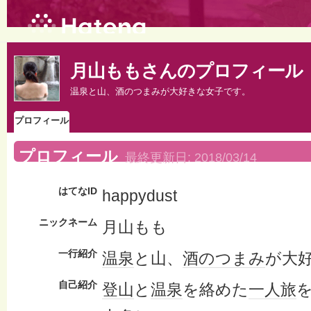
月山ももさんのプロフィール
温泉と山、酒のつまみが大好きな女子です。
プロフィール
プロフィール
最終更新日:
2018/03/14
はてなID
happydust
ニックネーム
月山もも
一行紹介
温泉
と山、
酒のつまみ
が大
自己紹介
登山
と
温泉
を絡めた
一人旅