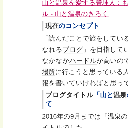
山と温泉を愛する管理人：
ル - 山と温泉のきろく
現在
のコンセプト
「読んだことで旅をしてい
なれる
ブログ
」を目指して
なかなか
ハードル
が高いの
場所
に行こうと思っている
報
を書いていければと思っ
ブログタイトル
「山と
温泉
て
2016年
の
9月
までは「
温泉
の
イトル
でした。