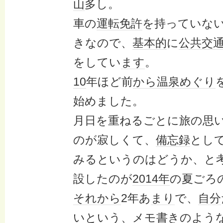
山
多し。
車の
運転免許
を持っていな
きなので、
基本的
に
公共交
をしてい
ます
。
10
年ほど前
から
温泉
めぐり
始めました。
月日を重ねるごとに旅の思
のが寂しくて、
備忘録
とし
みるというのはどうか、と
設したのが
2014年
の夏ごろ
それから
2年あ
まり
で、
自分
いという、
メモ
書きのよう