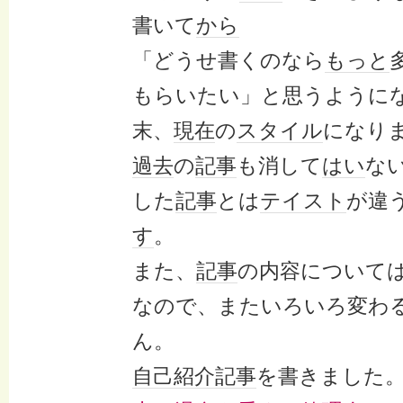
書いて
から
「どうせ書くのなら
もっと
もらいたい」と思うように
末、
現在
の
スタイル
になり
過去
の
記事
も消して
はい
な
した
記事
とは
テイスト
が違
す
。
また、
記事
の内容について
なので、またいろいろ変わ
ん。
自己紹介
記事
を書きました