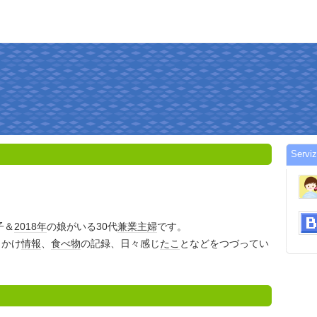
Servi
子＆
2018年
の娘がいる30代
兼業主婦
です。
出かけ
情報
、
食べ物
の記録、日々感じ
たこ
となどをつづってい