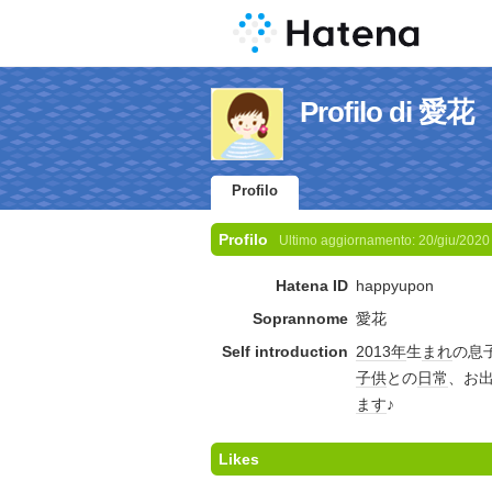
Profilo di 愛花
Profilo
Profilo
Ultimo aggiornamento:
20/giu/2020
Hatena ID
happyupon
Soprannome
愛花
Self introduction
2013年
生
まれ
の息
子供
との
日常
、お
ます
♪
Likes