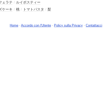
フェラテ
/
ルイボスティー
ズケーキ
/
桃
/
トマトパスタ
/
梨
Home
-
Accordo con l'Utente
-
Policy sulla Privacy
-
Contattacci