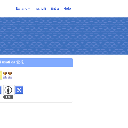
Italiano
Iscriviti
Entra
Help
zi usati da 愛花