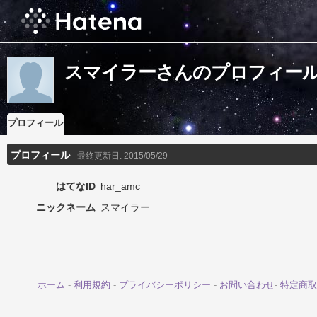
スマイラーさんのプロフィー
プロフィール
プロフィール
最終更新日:
2015/05/29
はてなID
har_amc
ニックネーム
スマイラー
ホーム
-
利用規約
-
プライバシーポリシー
-
お問い合わせ
-
特定商取