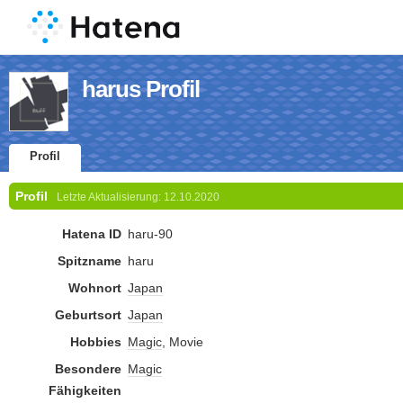
harus Profil
Profil
Profil
Letzte Aktualisierung:
12.10.2020
Hatena ID
haru-90
Spitzname
haru
Wohnort
Japan
Geburtsort
Japan
Hobbies
Magic
, Movie
Besondere
Magic
Fähigkeiten