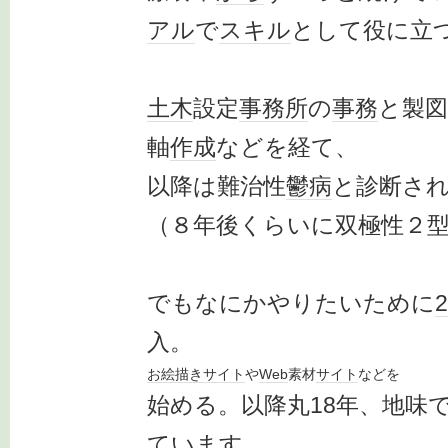
アル
で
スキル
として役に立
土木
設定
事務所
の
事務
と製図
軸
作成
などを経て、
以降は難治性
鬱病
と診断さ
（８年後くらいに双極性２
でもなにかやりたいために
入。
お絵描き
サイト
や
Web
素材
サイト
などを
始める。以降丸18年、地味
てい
ます
。