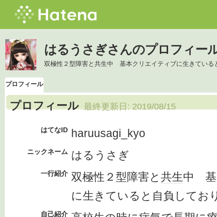
はるうさぎさんのプロフィー
双極性２型障害と共生中 基本クリエイティブに生きている
プロフィール
プロフィール
最終更新日:
2019/08/15
はてなID
haruusagi_kyo
ニックネーム
はるうさぎ
一行紹介
双極性２型障害と
共生
中 基
に生きていると自負してお
自己紹介