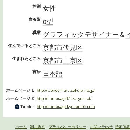
性別
女性
血液型
o型
職業
グラフィックデザイナー
＆
住んでいるところ
京都市
伏見区
生まれたところ
京都市
上京区
言語
日本語
ホームページ 1
http://albireo-haru.sakura.ne.jp/
ホームページ 2
http://haruusagi87.iza-yoi.net/
Tumblr
http://haruusagi-kyo.tumblr.com
ホーム
-
利用規約
-
プライバシーポリシー
-
お問い合わせ
-
特定商取