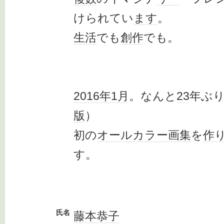
けられてい
ます
。
生活
でも
創作
でも。
2016年
1月
。なんと
23
年ぶ
版
）
初の
オール
カラー
画集
を
作
す。
氏名
藤本恭子