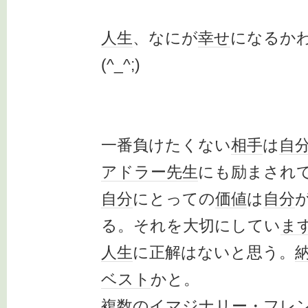
人生
、なにが
幸せ
になるか
(^_^;)
一番負けたくない
相手
は
自
アドラー
先生
にも励まされ
自分
にとっての
価値
は
自分
る。それを大切にしてい
ま
人生
に正解はないと思う。
ベスト
かと。
複数
のイマジナ
リー
・フレ