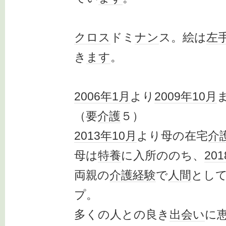
クロス
ドミ
ナン
ス。絵は
左
き
ます
。
2006年
1月
より
2009年
10月
（要
介護
５）
2013年
10月
より母の在宅
介
母は
特養
に入所ののち、
20
両親の
介護
経験
で
人間
とし
プ。
多くの人との良き
出会い
に