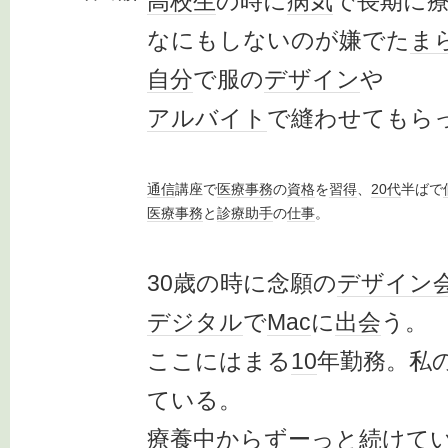
高校生
の時に
病気
で長期に
なにもしないのが嫌でた
ま
自分
で服の
デザイン
や
アルバイト
で縫わせてもら
通信
講座で
医療事務
の
資格
を
習得
、
20代
半ばで
医療事務
と
診療
助手
の
仕事
。
30歳の時に念願の
デザイン
デジタル
で
Mac
に
出会
う。
ここにはまる
10
年勤務。私
ている。
療養中
から
ずーっと続けて