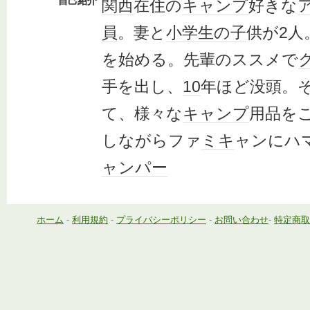
自己紹介
関西
在住の
キャンプ
好きな
員
。妻と
小学生
の子
供が2人
を始める。先輩のススメで
手を出し、
10
年ほど没頭。
て、様々な
キャンプ
用品を
しながらファ
ミキ
ャンにハ
ャンパー
ホーム
-
利用規約
-
プライバシーポリシー
-
お問い合わせ
-
特定商取