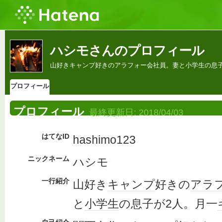
ハシモさんのプロフィール
山好きキャンプ好きのアラフォー会社員。妻と小学生の息
プロフィール
プロフィール
最終更新日:
2018/04/03
はてなID
hashimo123
ニックネーム
ハシモ
一行紹介
山好き
キャンプ
好きの
アラ
と
小学生
の息子が2人。月一