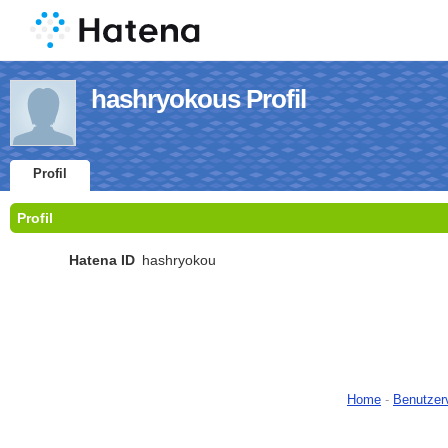
hashryokous Profil
Profil
Profil
Hatena ID
hashryokou
Home
-
Benutzer