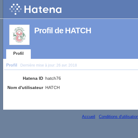
Profil de HATCH
Profil
Profil
Dernière mise à jour:
26 avr. 2018
Hatena ID
hatch76
Nom d'utilisateur
HATCH
Accueil
-
Conditions d'utilisatio