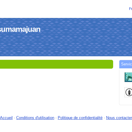
F
atsumamajuan
Servic
Accueil
-
Conditions d'utilisation
-
Politique de confidentialité
-
Nous contacter