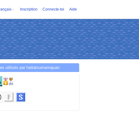
rançais
Inscription
Connecte-toi
Aide
es utilisés par hattatsumamajuan