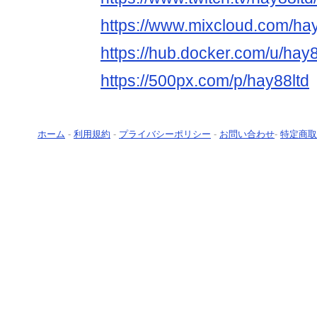
https://www.mixcloud.com/hay
https://hub.docker.com/u/hay8
https://500px.com/p/hay88ltd
ホーム
-
利用規約
-
プライバシーポリシー
-
お問い合わせ
-
特定商取