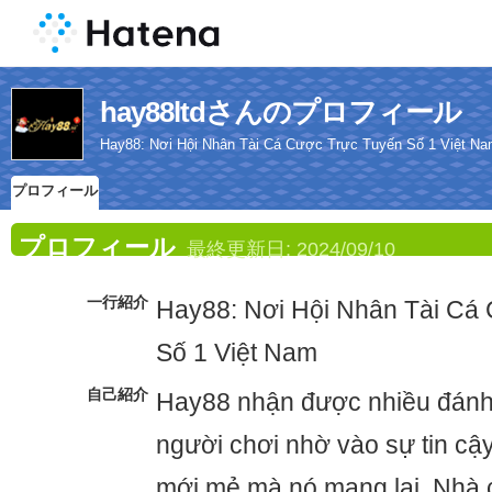
hay88ltdさんのプロフィール
Hay88: Nơi Hội Nhân Tài Cá Cược Trực Tuyến Số 1 Việt N
プロフィール
プロフィール
最終更新日:
2024/09/10
一行紹介
Hay88: Nơi Hội Nhân Tài Cá
Số 1 Việt Nam
自己紹介
Hay88 nhận được nhiều đánh 
người chơi nhờ vào sự tin cậy
mới mẻ mà nó mang lại. Nhà 