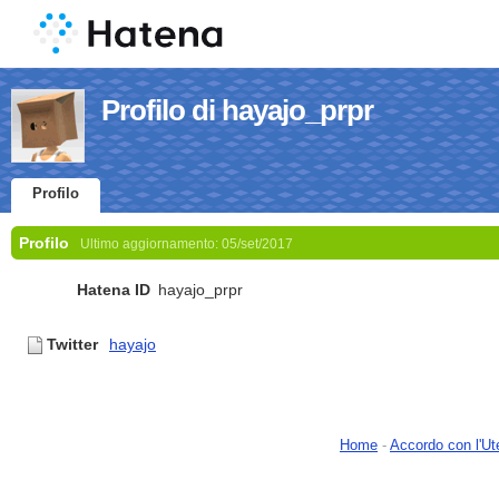
Profilo di hayajo_prpr
Profilo
Profilo
Ultimo aggiornamento:
05/set/2017
Hatena ID
hayajo_prpr
Twitter
hayajo
Home
-
Accordo con l'Ut