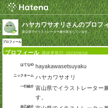
ハヤカワサオリさんのプロフ
富山県でイラストレーター兼作家をしています。
プロフィール
プロフィール
最終更新日:
2023/06/18
はてなID
hayakawasetsuyaku
ニックネーム
ハヤカワサオリ
一行紹介
富山県でイラストレーター
す。
自己紹介