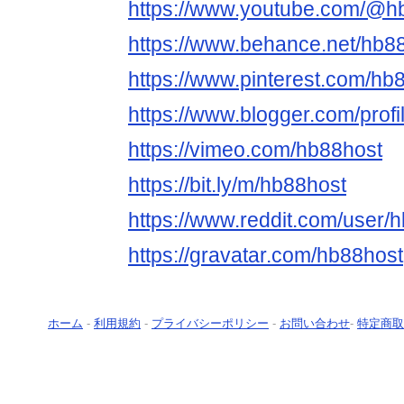
https://www.youtube.com/@h
https://www.behance.net/hb8
https://www.pinterest.com/hb
https://www.blogger.com/pro
https://vimeo.com/hb88host
https://bit.ly/m/hb88host
https://www.reddit.com/user/
https://gravatar.com/hb88host
ホーム
-
利用規約
-
プライバシーポリシー
-
お問い合わせ
-
特定商取