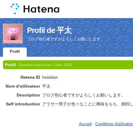
Profil de 平太
ブログ初心者ですがよろしくお願いします。
Profil
Profil
Dernière mise à jour:
2 févr. 2020
Hatena ID
heitalian
Nom d'utilisateur
平太
Description
ブログ
初心者
ですが
よろしく
お願い
しま
す。
Self introduction
アラサー
男子
が色々なことに興味をもち、挑戦
Accueil
-
Conditions d'utilisatio