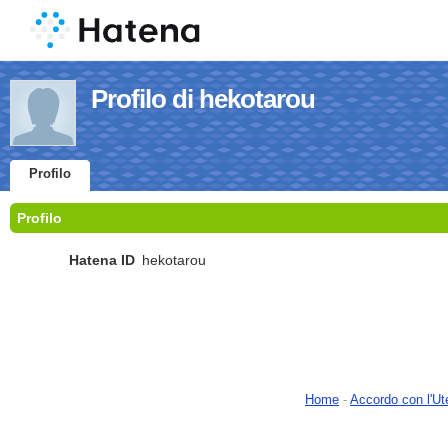
Profilo di hekotarou
Profilo
Profilo
Hatena ID
hekotarou
Home
-
Accordo con l'Ut