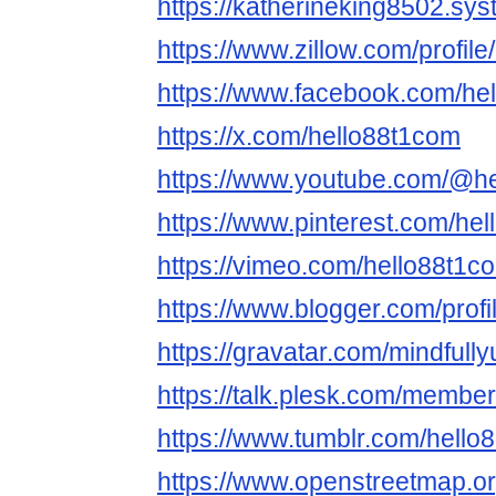
https://katherineking8502.sys
https://www.zillow.com/profil
https://www.facebook.com/he
https://x.com/hello88t1com
https://www.youtube.com/@h
https://www.pinterest.com/he
https://vimeo.com/hello88t1c
https://www.blogger.com/pro
https://gravatar.com/mindfull
https://talk.plesk.com/memb
https://www.tumblr.com/hello
https://www.openstreetmap.o