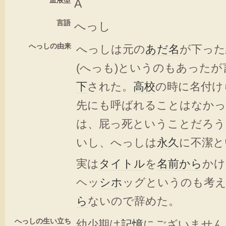
血液型
A
言語
へっし
へっしの由来
へっしは元の
あだ名
が下った
(へっも)というのもあった
下
された。
高校
の時に名付け
先にも呼ばれることはなかっ
は、屁っ死ということだろう
いし、へっしは
永久
に不潔と
実は
タイトル
を
名前
から
かけ
ヘッ
シホ
ッグというのも考
ら
ないので辞めた。
へっしの生い立ち
幼少期は
記憶
にございません