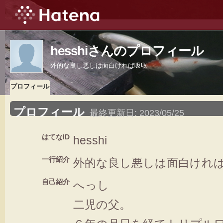
hesshiさんのプロフィール
外的な良し悪しは面白ければ吸収
プロフィール
プロフィール
最終更新日:
2023/05/25
はてなID
hesshi
一行紹介
外的な良し悪しは面白けれ
自己紹介
へっし
二児の父。