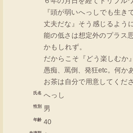
６年の月日を経てトリプル
『頭が弱いへっしでも生き
丈夫だな』そう感じるよう
能の低さは想定外のプラス
かもしれず。
だからこそ『どう楽しむか
愚痴、罵倒、発狂etc。何
お茶は自分で用意してくだ
氏名
へっし
性別
男
年齢
40