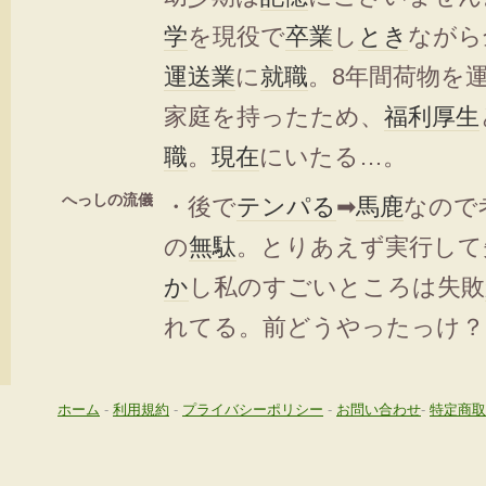
学
を現役で
卒業
し
とき
ながら
運送業
に
就職
。8年間荷物を
家庭を持ったため、
福利厚生
職
。
現在
にいたる…。
へっしの流儀
・後で
テンパる
➡
馬鹿
なので
の
無駄
。とりあえず実行して
か
し私のすごいところは失敗
れてる。前どうやったっけ？
ホーム
-
利用規約
-
プライバシーポリシー
-
お問い合わせ
-
特定商取