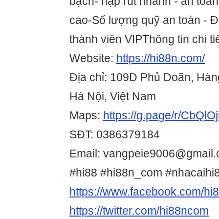
bạch- nạp rút nhanh - an toàn
cao-Số lượng quỹ an toàn - Đ
thành viên VIPThông tin chi tiế
Website:
https://hi88n.com/
Địa chỉ: 109D Phủ Doãn, Hàn
Hà Nội, Việt Nam
Maps:
https://g.page/r/CbQlO
SĐT: 0386379184
Email: vangpeie9006@gmail
#hi88 #hi88n_com #nhacaihi
https://www.facebook.com/hi
https://twitter.com/hi88ncom