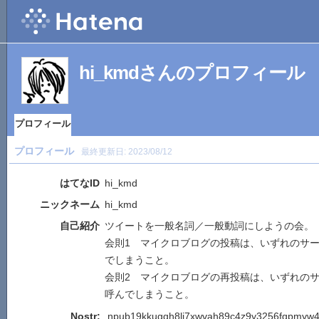
hi_kmdさんのプロフィール
プロフィール
プロフィール
最終更新日:
2023/08/12
はてなID
hi_kmd
ニックネーム
hi_kmd
自己紹介
ツイートを一般名詞／一般動詞にしようの会。
会則1 マイクロブログの投稿は、いずれのサ
でしまうこと。
会則2 マイクロブログの再投稿は、いずれの
呼んでしまうこと。
Nostr:
npub19kkugqh8lj7xwvah89c4z9y3256fqpmyw4