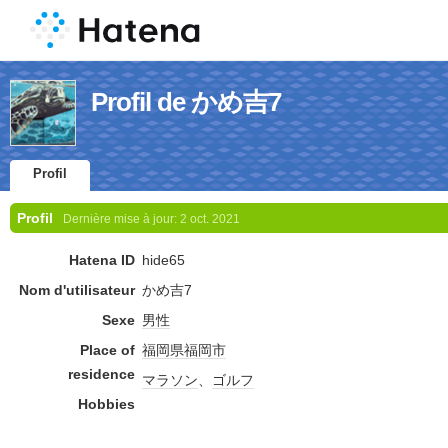
Profil de かめ吉7
Profil
Profil
Dernière mise à jour:
2 oct. 2021
Hatena ID
hide65
Nom d'utilisateur
かめ吉7
Sexe
男性
Place of
福岡県
福岡市
residence
マラソン
、
ゴルフ
Hobbies