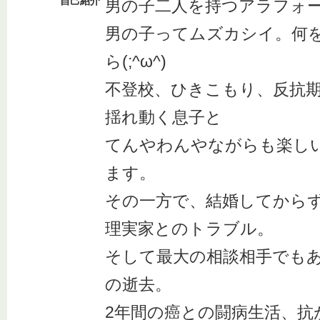
自己紹介
男の子二人を持つアラフォ
男の子ってムズカシイ。何
ら(;^ω^)
不登校、ひきこもり、反抗
揺れ動く息子と
てんやわんやながらも楽し
ます。
その一方で、結婚してから
理実家とのトラブル。
そして最大の相談相手でも
の逝去。
2年間の癌との闘病生活、抗