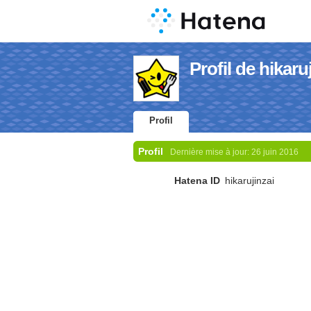
Profil de hikaru
Profil
Profil
Dernière mise à jour:
26 juin 2016
Hatena ID
hikarujinzai