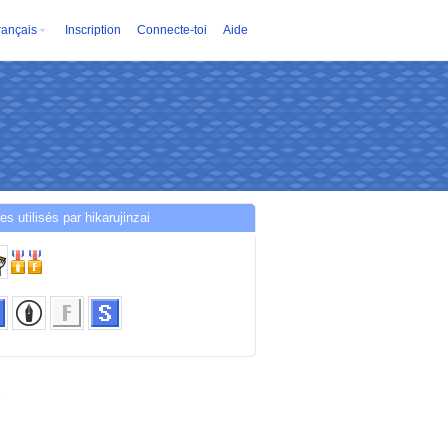
rançais
Inscription
Connecte-toi
Aide
es utilisés par hikarujinzai