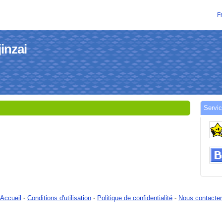
F
jinzai
Servic
Accueil
-
Conditions d'utilisation
-
Politique de confidentialité
-
Nous contacter