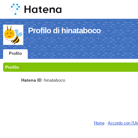
Profilo di hinataboco
Profilo
Profilo
Hatena ID
hinataboco
Home
-
Accordo con l'Ut