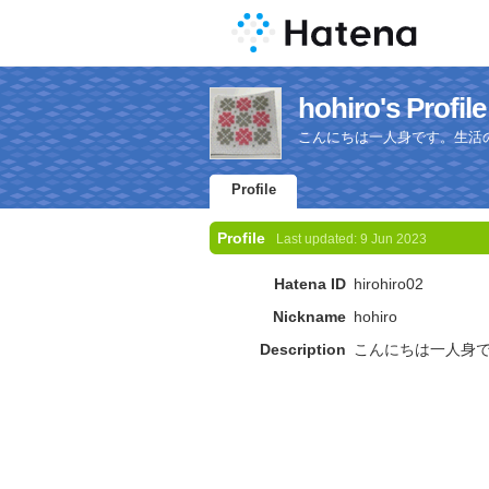
hohiro's Profile
こんにちは一人身です。生活
Profile
Profile
Last updated:
9 Jun 2023
Hatena ID
hirohiro02
Nickname
hohiro
Description
こんにちは一人身