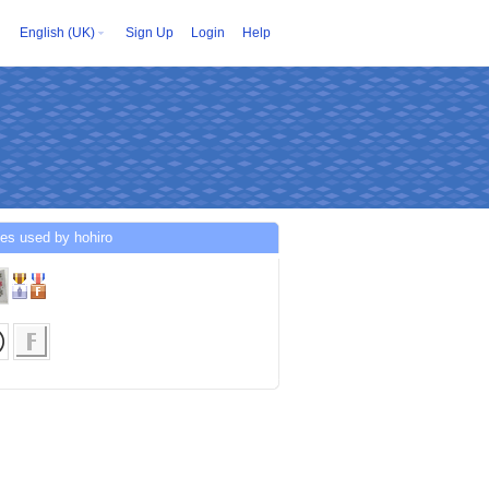
English (UK)
Sign Up
Login
Help
es used by hohiro