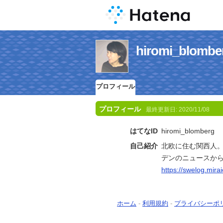
hiromi_bl
プロフィール
プロフィール
最終更新日:
2020/11/08
はてなID
hiromi_blomberg
自己紹介
北欧に住む関西人。
デンのニュースか
https://swelog.mirai
ホーム
-
利用規約
-
プライバシーポ