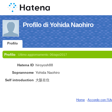
Profilo di Yohida Naohiro
Profilo
Profilo
Ultimo aggiornamento:
06/ago/2017
Hatena ID
hiroyosh88
Soprannome
Yohida Naohiro
Self introduction
大阪
在住
Home
-
Accordo con l'Ut