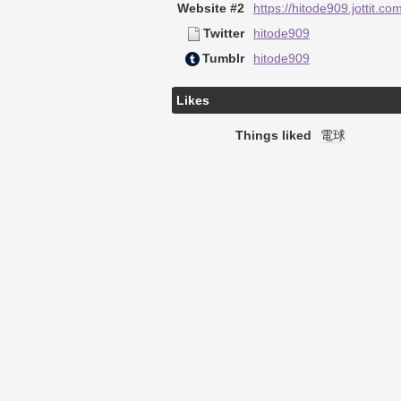
Website #2
https://hitode909.jottit.co
Twitter
hitode909
Tumblr
hitode909
Likes
Things liked
電球