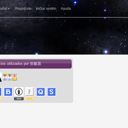
añol
Regístrate
Iniciar sesión
Ayuda
cios utilizados por 炊飯器