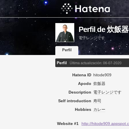
Perfil de 炊飯器
電子レンジです
Perfil
Perfil
Última actualización:
06-07-2020
Hatena ID
hitode909
Apodo
炊飯器
Description
電子レンジ
です
Self introduction
寿司
Hobbies
カレー
Website #1
http://hitode909.appspot.