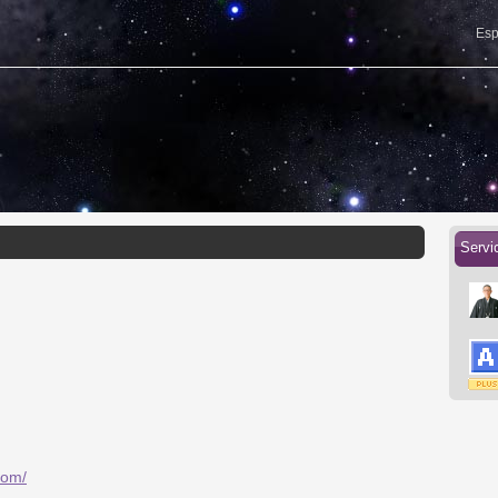
Esp
Servi
com/