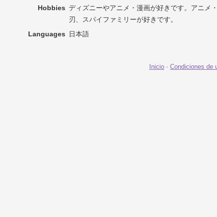
Hobbies
ディズニーやアニメ・漫画が好きです。アニメ・
刃、スパイファミリーが好きです。
Languages
日本語
Inicio
-
Condiciones de 