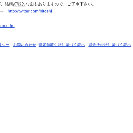
が、結構
好戦的
な面もありますので、ご了承下さい。
。→
http://twitter.com/hitoshi
race.fm
リシー
-
お問い合わせ
-
特定商取引法に基づく表示
-
資金決済法に基づく表示