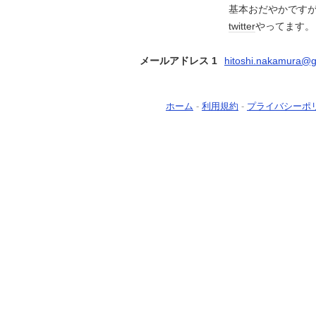
基本おだやかです
twitter
やってます
メールアドレス 1
hitoshi.nakamura@g
ホーム
-
利用規約
-
プライバシーポ