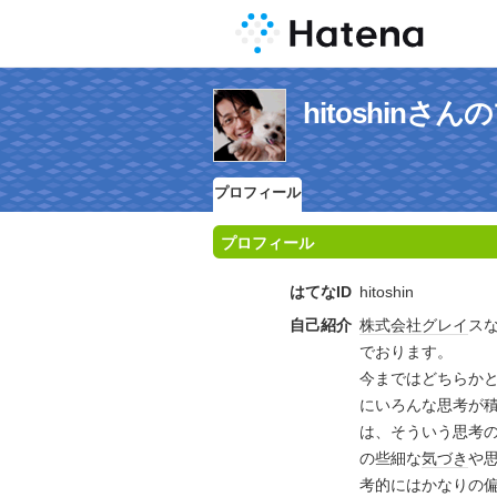
hitoshinさ
プロフィール
プロフィール
はてなID
hitoshin
自己紹介
株式会社
グレイ
ス
でおります。
今まではどちらか
にいろんな思考が
は、そういう思考
の些細な
気づき
や
考的にはかなりの