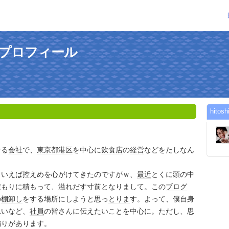
んのプロフィール
hit
なる
会社
で、
東京都港区
を中心に
飲食店
の
経営
などをたしなん
といえば控えめを心がけてきたのですがｗ、
最近
とくに頭の中
積もりに積もって、溢れだす寸前となりまして。この
ブログ
の
棚卸し
をする場所にしようと思っ
とりま
す。よって、僕自身
思いなど、
社員
の皆さんに伝えたいことを中心に。ただし、思
偏りがあります。