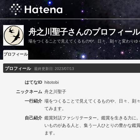
舟之川聖子さんのプロフィー
場をつくることで見えてくるものや、日々、刻々と変わりゆ
プロフィール
プロフィール
最終更新日:
2023/07/13
はてなID
hitotobi
ニックネーム
舟之川聖子
一行紹介
場をつくることで見えてくる
もの
や、日々、刻
てみ
ます
。
自己紹介
鑑賞対話ファシリテーター。鑑賞を生きる力に
いものがある人と、集う一人ひとりの豊かな鑑
ます。